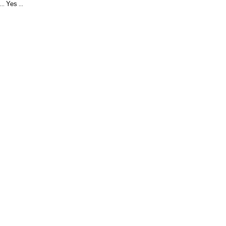
Yes
...
...