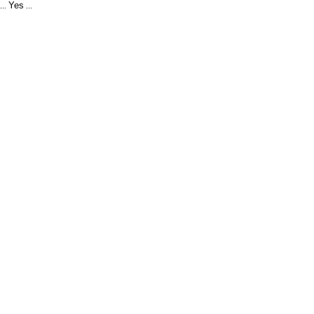
Yes
...
...