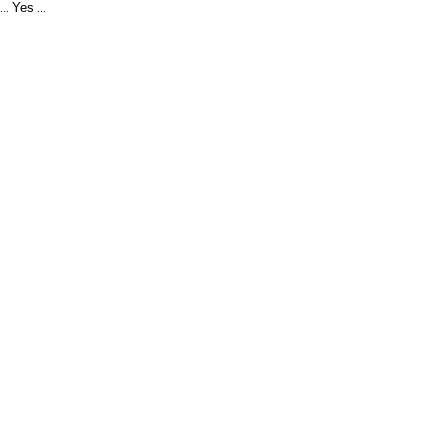
Yes
...
...