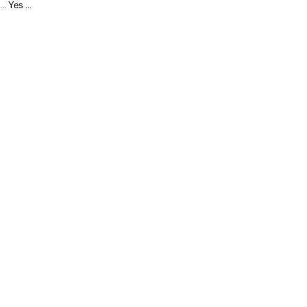
Yes
...
...