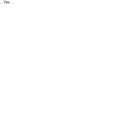
Yes
...
...