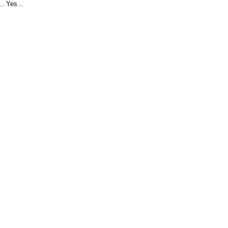
Yes
...
...