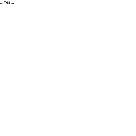
Yes
...
...