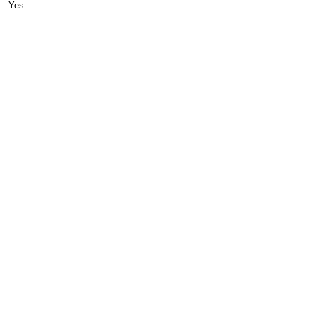
Yes
...
...