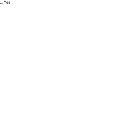
Yes
...
...