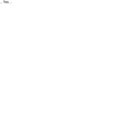
Yes
...
...