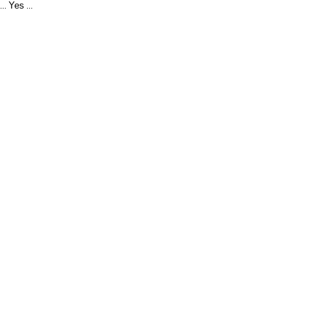
Yes
...
...