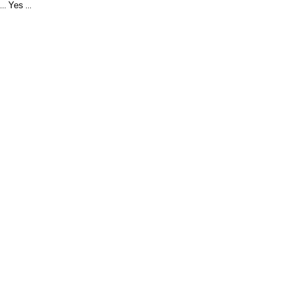
Yes
...
...