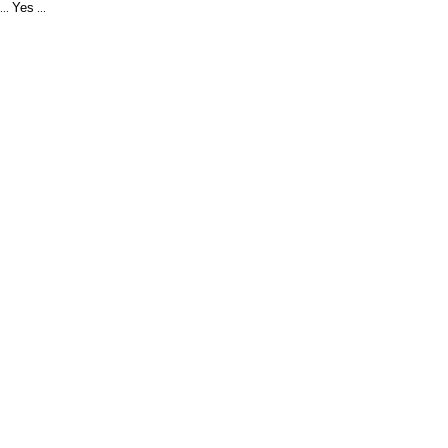
Yes
...
...