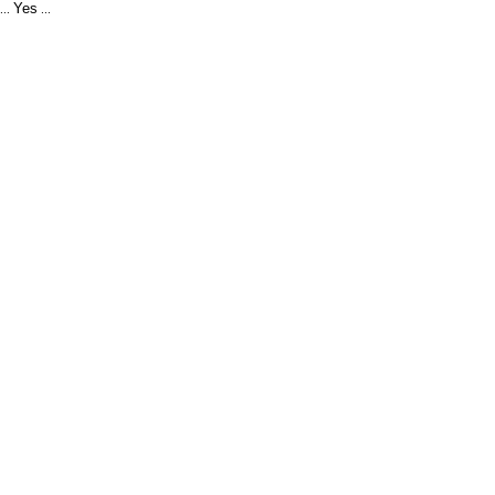
Yes
...
...