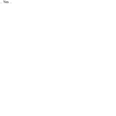
Yes
...
...