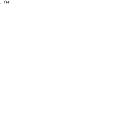
Yes
...
...