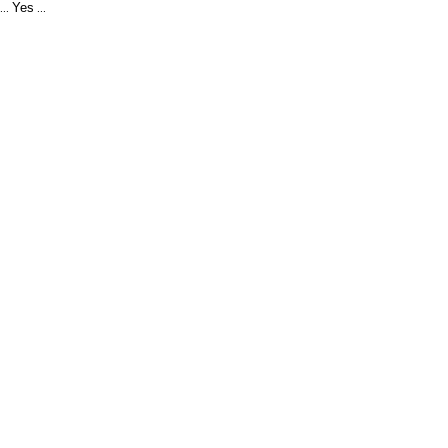
Yes
...
...