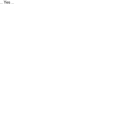
Yes
...
...