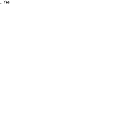
Yes
...
...