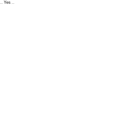
Yes
...
...