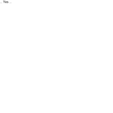
Yes
...
...