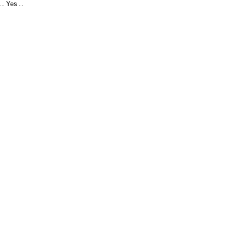
Yes
...
...