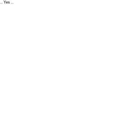
Yes
...
...