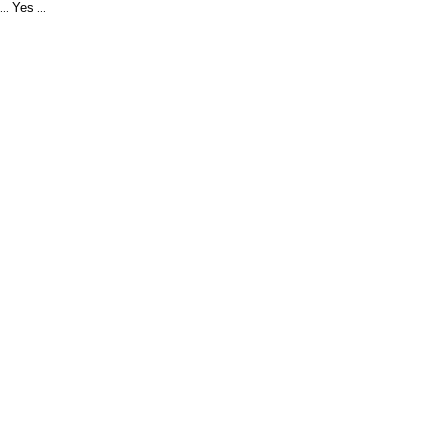
Yes
...
...