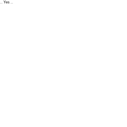
Yes
...
...