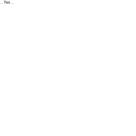
Yes
...
...