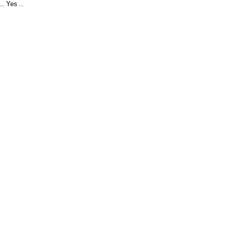
Yes
...
...