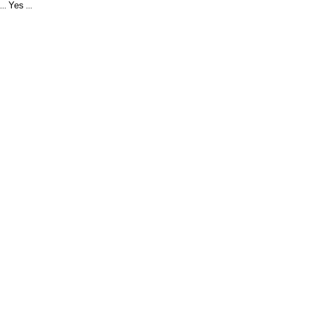
Yes
...
...