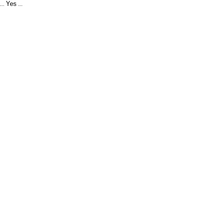
Yes
...
...