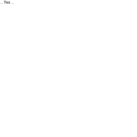
Yes
...
...