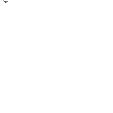
Yes
...
...