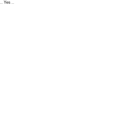
Yes
...
...