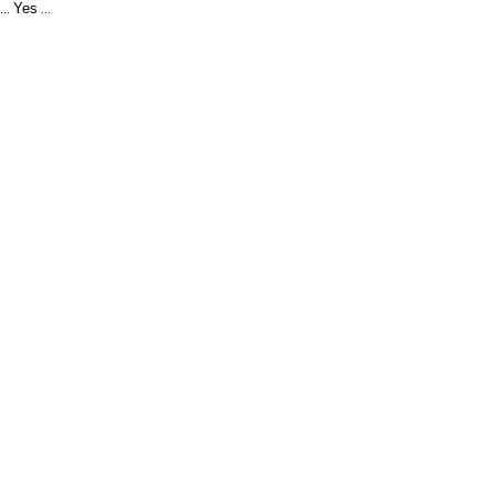
Yes
...
...