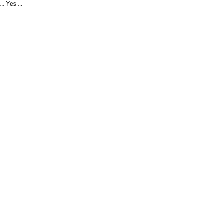
Yes
...
...