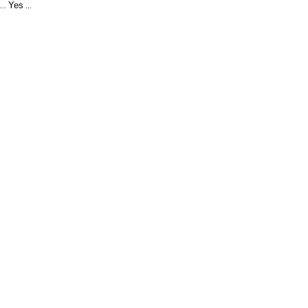
Yes
...
...