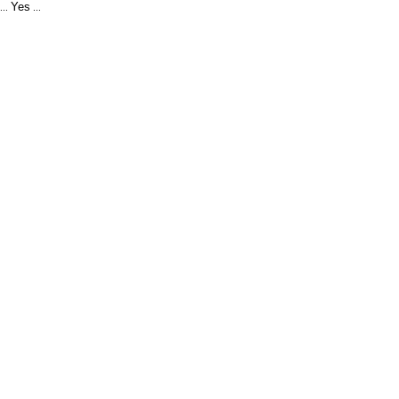
Yes
...
...