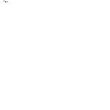
Yes
...
...