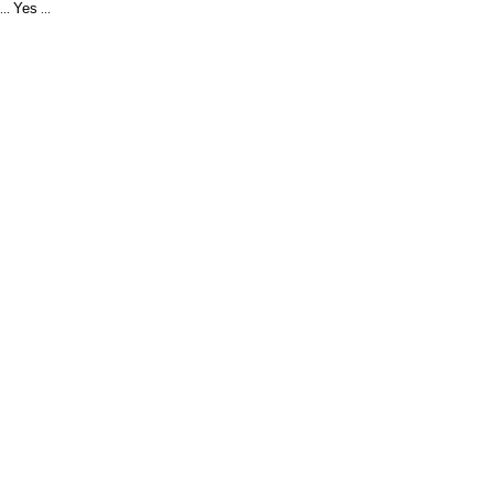
Yes
...
...