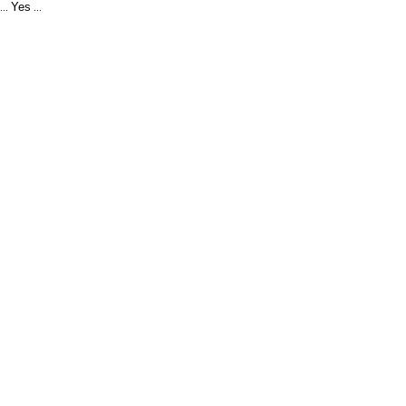
Yes
...
...