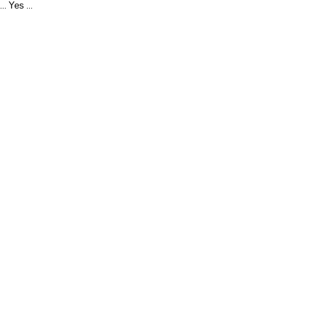
Yes
...
...