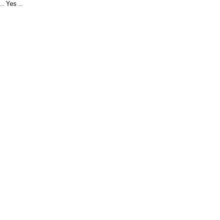
Yes
...
...