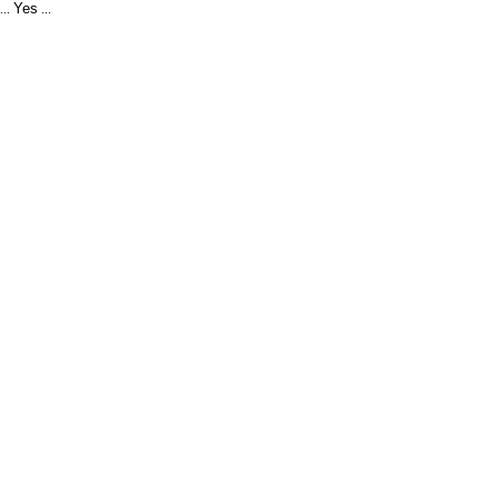
Yes
...
...