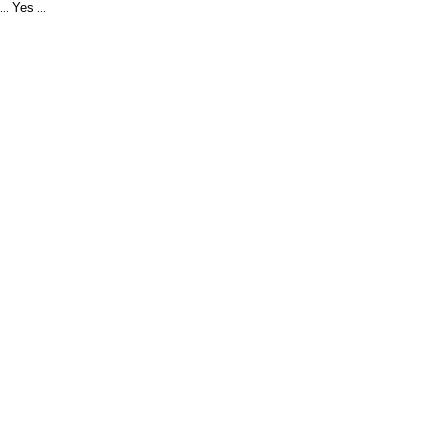
Yes
...
...