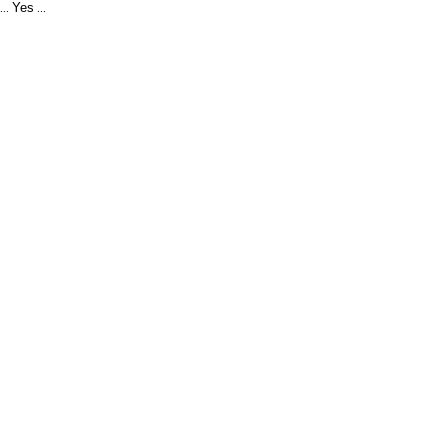
Yes
...
...