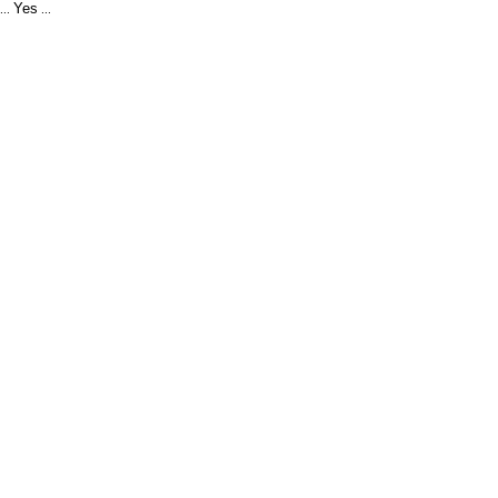
Yes
...
...