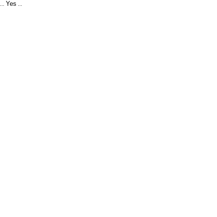
Yes
...
...