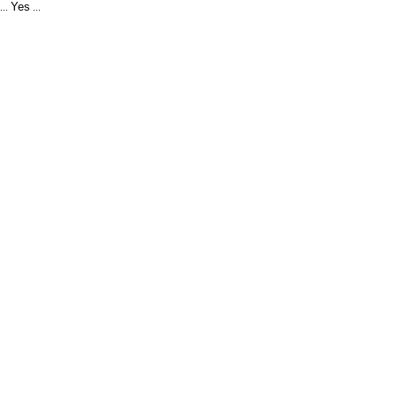
Yes
...
...