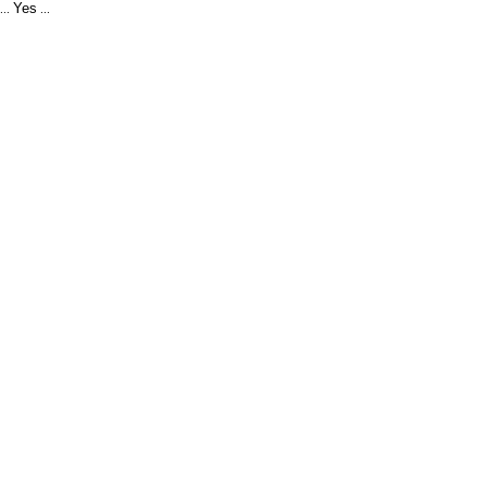
Yes
...
...