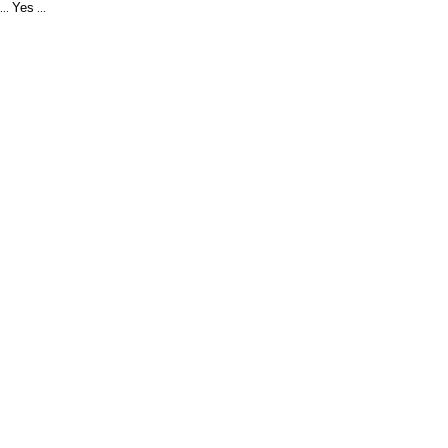
Yes
...
...