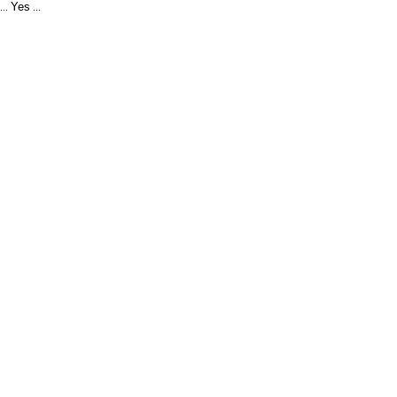
Yes
...
...